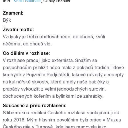
foto:
Khalil Baalbaki
,
Český rozhlas
Znamení:
Býk
Životní motto:
Vždycky je třeba obětovat něco, co chceš, kvůli
něčemu, co chceš víc.
Co dělám v rozhlase:
V rozhlase pracuji jako externista. Snažím se
posluchačům přiblížit něco málo z pokladů tradiční lidové
kuchyně v Pojizeří a Podještědí, takové návody a recepty
na kulinářské skvosty, které uměly naše babičky a
prabáby vykouzlit z velmi jednoduchých surovin,
dochucených kořením a bylinkami ze zahrádky.
Současně a před rozhlasem:
S libereckou redakcí Českého rozhlasu spolupracuji od
roku 2016. Mým hlavním povoláním byla práce v Muzeu
Českého ráje v Turnově, kde jsem pracovala jako