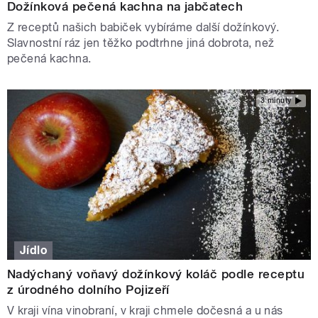
Dožínková pečená kachna na jabčatech
Z receptů našich babiček vybíráme další dožínkový.
Slavnostní ráz jen těžko podtrhne jiná dobrota, než
pečená kachna.
3 minuty
Jídlo
Nadýchaný voňavý dožínkový koláč podle receptu
z úrodného dolního Pojizeří
V kraji vína vinobraní, v kraji chmele dočesná a u nás