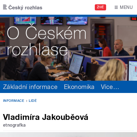
Přejít k hlavnímu obsahu
MENU
ŽIVĚ
Základní informace
Ekonomika
Více
…
INFORMACE
LIDÉ
Vladimíra Jakouběová
etnografka