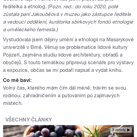
ředitelka a etnolog. (P
ozn. red.: do roku 2020, poté
zůstala paní Jakouběová v muzeu jako zástupce ředitele
a vedoucí oddělení, kurátorka sbírkových fondů etnologie
a uměleckého řemesla.)
Vystudovala jsem dějiny umění a etnologii na Masarykově
univerzitě v Brně. Věnuji se problematice lidové kultury
Pojizeří, zejména studiu lidové architektury, obřadů a
obyčejů. S touto tematikou připravuji scénáře pro výstavy
a expozice, občas se mi podaří napsat a vydat knihu.
Co mě baví:
Volný čas, kterého mám čím dál méně, trávím se svou
rodinou, zahradničením a putováním po zajímavých
místech.
VŠECHNY ČLÁNKY
3 minuty