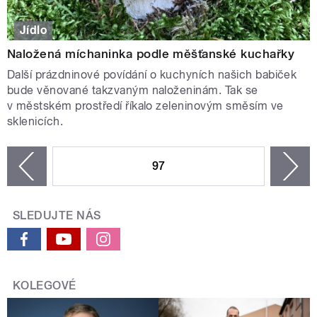
Jídlo
Naložená míchaninka podle měšťanské kuchařky
Další prázdninové povídání o kuchyních našich babiček
bude věnované takzvaným naloženinám. Tak se
v městském prostředí říkalo zeleninovým směsím ve
sklenicích.
STRÁNKY
97
n
zí
SLEDUJTE NÁS
KOLEGOVÉ