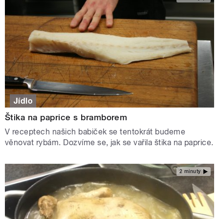
Jídlo
Štika na paprice s bramborem
V receptech našich babiček se tentokrát budeme
věnovat rybám. Dozvíme se, jak se vařila štika na paprice.
2 minuty