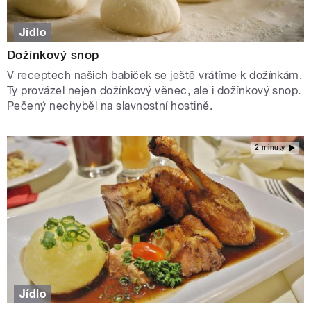
Jídlo
Dožínkový snop
V receptech našich babiček se ještě vrátíme k dožínkám.
Ty provázel nejen dožínkový věnec, ale i dožínkový snop.
Pečený nechyběl na slavnostní hostině.
2 minuty
Jídlo