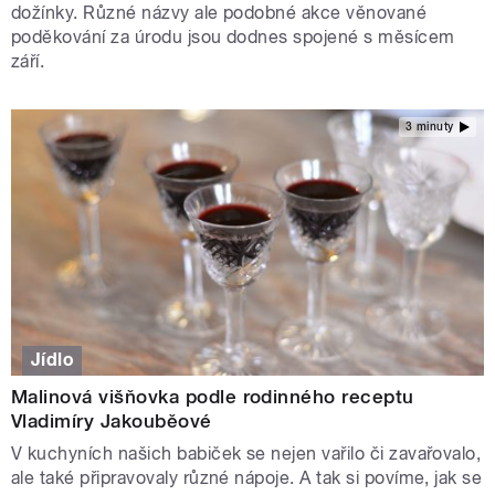
dožínky. Různé názvy ale podobné akce věnované
poděkování za úrodu jsou dodnes spojené s měsícem
září.
3 minuty
Jídlo
Malinová višňovka podle rodinného receptu
Vladimíry Jakouběové
V kuchyních našich babiček se nejen vařilo či zavařovalo,
ale také připravovaly různé nápoje. A tak si povíme, jak se