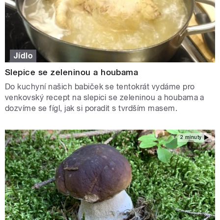
Jídlo
Slepice se zeleninou a houbama
Do kuchyní našich babiček se tentokrát vydáme pro
venkovský recept na slepici se zeleninou a houbama a
dozvíme se fígl, jak si poradit s tvrdším masem.
2 minuty