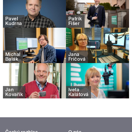
Pavel
Patrik
Kudrna
Fišer
Michal
Jana
Balák
Fričová
Jan
Iveta
Kovařík
Kalátová