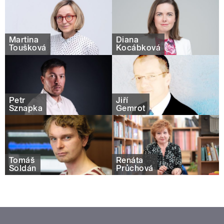
Martina
Diana
Toušková
Kocábková
Petr
Jiří
Sznapka
Gemrot
Tomáš
Renáta
Soldán
Průchová