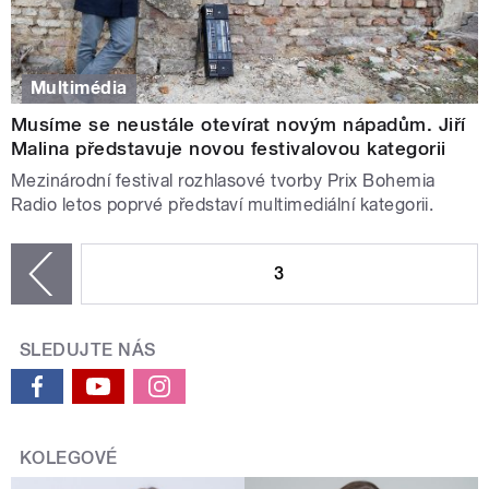
Multimédia
Musíme se neustále otevírat novým nápadům. Jiří
Malina představuje novou festivalovou kategorii
Mezinárodní festival rozhlasové tvorby Prix Bohemia
Radio letos poprvé představí multimediální kategorii.
STRÁNKY
3
zí
SLEDUJTE NÁS
KOLEGOVÉ