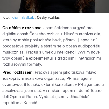
foto:
Khalil Baalbaki
,
Český rozhlas
Co dělám v rozhlase
: Jsem šéfdramaturgyně pro
digitální obsah Českého rozhlasu. Hledám archivní díla,
která by mohly posluchače bavit, připravuji speciální
podcastové projekty a starám se o obsah audioportálu
mujRozhlas. Pracuji s umělou inteligencí, vyvíjím nové
typy obsahů a experimentuji s tradičními i netradičními
rozhlasovými formáty.
Před rozhlasem
: Pracovala jsem jako tisková mluvčí
lidskoprávní neziskové organizace, PR manager v
eventovce, 8 let jako externí konzultant v PR agentuře a
absolvovala jsem stáž v římském operním domě Teatro
dell´Opera di Roma. Vyrůstala jsem v Jihoafrické
republice a Kanadě.