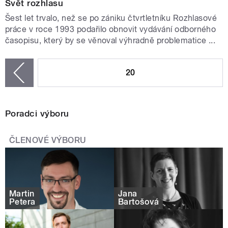
Svět rozhlasu
Šest let trvalo, než se po zániku čtvrtletníku Rozhlasové
práce v roce 1993 podařilo obnovit vydávání odborného
časopisu, který by se věnoval výhradně problematice ...
STRÁNKY
20
zí
Poradci výboru
ČLENOVÉ VÝBORU
Martin
Jana
Petera
Bartošová