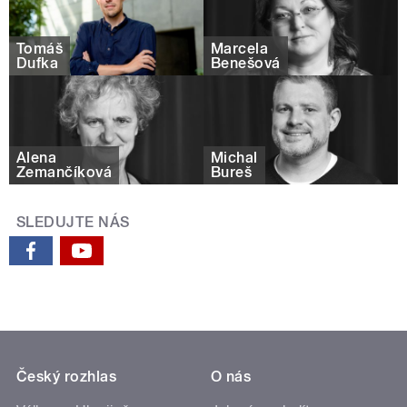
Tomáš
Marcela
Dufka
Benešová
Alena
Michal
Zemančíková
Bureš
SLEDUJTE NÁS
Český rozhlas
O nás