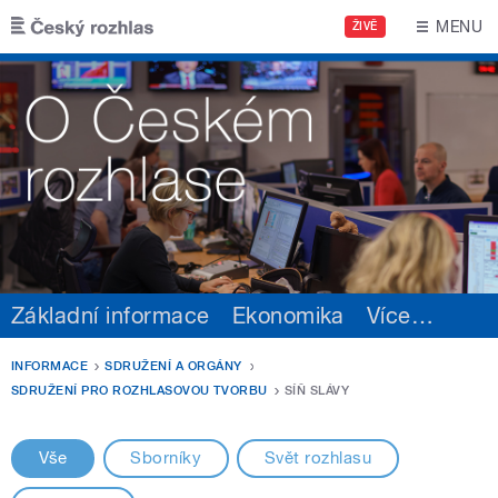
Přejít k hlavnímu obsahu
MENU
ŽIVĚ
Základní informace
Ekonomika
Více
…
INFORMACE
SDRUŽENÍ A ORGÁNY
SDRUŽENÍ PRO ROZHLASOVOU TVORBU
SÍŇ SLÁVY
Vše
Sborníky
Svět rozhlasu