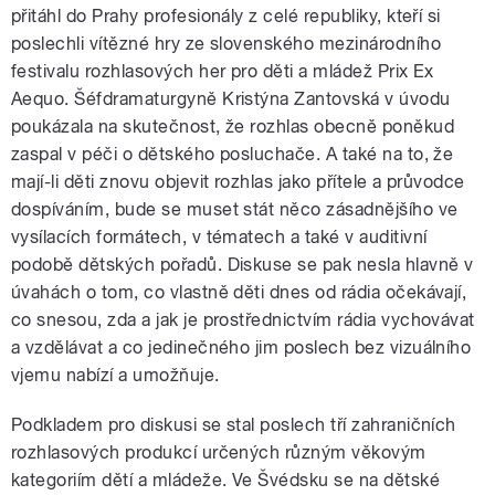
přitáhl do Prahy profesionály z celé republiky, kteří si
poslechli vítězné hry ze slovenského mezinárodního
festivalu rozhlasových her pro děti a mládež Prix Ex
Aequo. Šéfdramaturgyně Kristýna Zantovská v úvodu
poukázala na skutečnost, že rozhlas obecně poněkud
zaspal v péči o dětského posluchače. A také na to, že
mají-li děti znovu objevit rozhlas jako přítele a průvodce
dospíváním, bude se muset stát něco zásadnějšího ve
vysílacích formátech, v tématech a také v auditivní
podobě dětských pořadů. Diskuse se pak nesla hlavně v
úvahách o tom, co vlastně děti dnes od rádia očekávají,
co snesou, zda a jak je prostřednictvím rádia vychovávat
a vzdělávat a co jedinečného jim poslech bez vizuálního
vjemu nabízí a umožňuje.
Podkladem pro diskusi se stal poslech tří zahraničních
rozhlasových produkcí určených různým věkovým
kategoriím dětí a mládeže. Ve Švédsku se na dětské