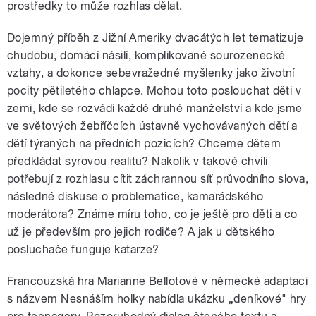
prostředky to může rozhlas dělat.
Dojemný příběh z Jižní Ameriky dvacátých let tematizuje
chudobu, domácí násilí, komplikované sourozenecké
vztahy, a dokonce sebevražedné myšlenky jako životní
pocity pětiletého chlapce. Mohou toto poslouchat děti v
zemi, kde se rozvádí každé druhé manželství a kde jsme
ve světových žebříčcích ústavně vychovávaných dětí a
dětí týraných na předních pozicích? Chceme dětem
předkládat syrovou realitu? Nakolik v takové chvíli
potřebují z rozhlasu cítit záchrannou síť průvodního slova,
následné diskuse o problematice, kamarádského
moderátora? Známe míru toho, co je ještě pro děti a co
už je především pro jejich rodiče? A jak u dětského
posluchače funguje katarze?
Francouzská hra Marianne Bellotové v německé adaptaci
s názvem Nesnáším holky nabídla ukázku „deníkové" hry