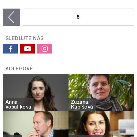
STRÁNKY
8
zí
SLEDUJTE NÁS
KOLEGOVÉ
Anna
Zuzana
Vošalíková
Kubišová