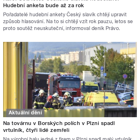
Hudební anketa bude až za rok
Pořadatelé hudební ankety Český slavík chtějí upravit
způsob hlasování. Na to si chtějí vzít rok pauzu, letos se
proto soutěž neuskuteční, informoval deník Právo.
Aktuální dění
Na továrnu v Borských polích v Plzni spadl
vrtulník, čtyři lidé zemřeli
Na výrobní halu jedné z firem v Plzni spadl malý vrtulník.