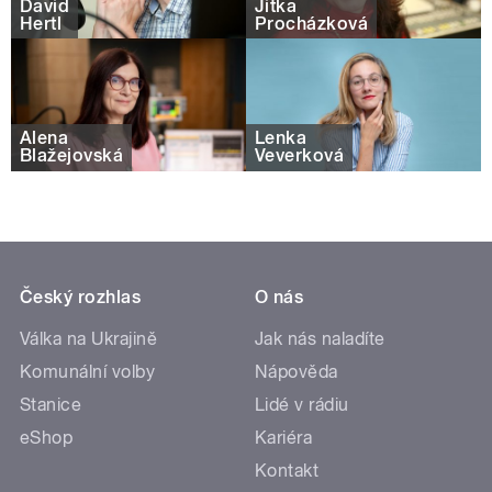
David
Jitka
Hertl
Procházková
Alena
Lenka
Blažejovská
Veverková
Český rozhlas
O nás
Válka na Ukrajině
Jak nás naladíte
Komunální volby
Nápověda
Stanice
Lidé v rádiu
eShop
Kariéra
Kontakt