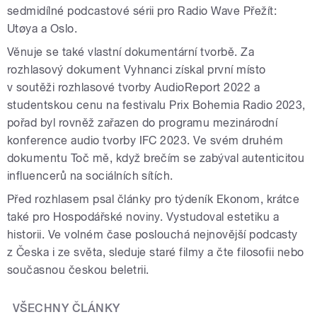
sedmidílné podcastové sérii pro Radio Wave Přežít:
Utøya a Oslo.
Věnuje se také vlastní dokumentární tvorbě. Za
rozhlasový dokument Vyhnanci získal první místo
v soutěži rozhlasové tvorby AudioReport 2022 a
studentskou cenu na festivalu Prix Bohemia Radio 2023,
pořad byl rovněž zařazen do programu mezinárodní
konference audio tvorby IFC 2023. Ve svém druhém
dokumentu Toč mě, když brečím se zabýval autenticitou
influencerů na sociálních sítích.
Před rozhlasem psal články pro týdeník Ekonom, krátce
také pro Hospodářské noviny. Vystudoval estetiku a
historii. Ve volném čase poslouchá nejnovější podcasty
z Česka i ze světa, sleduje staré filmy a čte filosofii nebo
současnou českou beletrii.
VŠECHNY ČLÁNKY