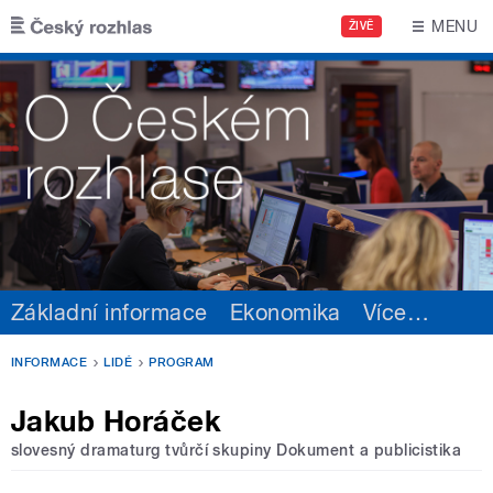
Přejít k hlavnímu obsahu
MENU
ŽIVĚ
Základní informace
Ekonomika
Více
…
INFORMACE
LIDÉ
PROGRAM
Jakub Horáček
slovesný dramaturg tvůrčí skupiny Dokument a publicistika