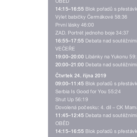
OBĚD
14:15–16:55
Blok pořadů s přestáv
Výlet babičky Čermákové 58:36
První lásky 46:00
ZAD. Portrét jednoho boje 34:37
16:55–17:55
Debata nad soutěžními
VEČEŘE
19:00–20:00
Líbánky na Yukonu 59
20:00–21:00
Debata nad soutěžními
Čtvrtek 24. října 2019
09:00–11:45
Blok pořadů s přestáv
Serbia Is Good for You 55:24
Shut Up 56:19
Dovolená počesku: 4. díl – CK Mam
11:45–12:45
Debata nad soutěžními
OBĚD
14:15–16:55
Blok pořadů s přestáv