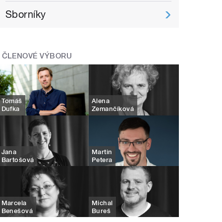
Sborníky
ČLENOVÉ VÝBORU
Tomáš
Alena
Dufka
Zemančíková
Jana
Martin
Bartošová
Petera
Marcela
Michal
Benešová
Bureš