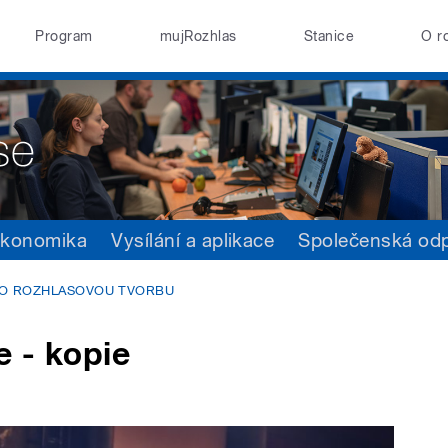
Program
mujRozhlas
Stanice
O r
konomika
Vysílání a aplikace
Společenská od
RO ROZHLASOVOU TVORBU
 - kopie