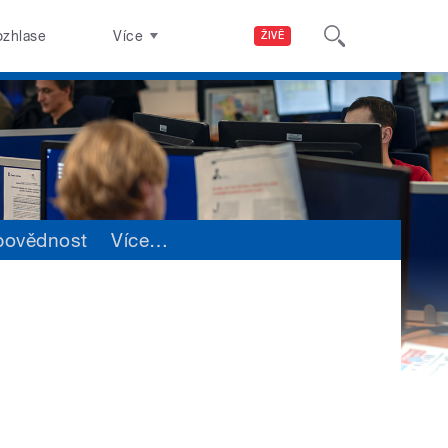
ozhlase
Více
ŽIVĚ
povědnost
Více
…