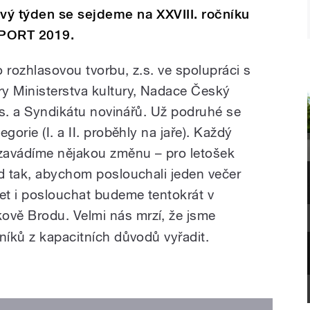
ový týden se sejdeme na XXVIII. ročníku
EPORT 2019.
 rozhlasovou tvorbu, z.s. ve spolupráci s
 Ministerstva kultury, Nadace Český
a.s. a Syndikátu novinářů. Už podruhé se
gorie (I. a II. proběhly na jaře). Každý
 zavádíme nějakou změnu – pro letošek
zd tak, abychom poslouchali jeden večer
let i poslouchat budeme tentokrát v
kově Brodu. Velmi nás mrzí, že jsme
níků z kapacitních důvodů vyřadit.