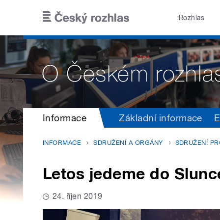
Přejít k hlavnímu obsahu
iRozhlas
Informace
Základní informace
E
INFORMACE
SDRUŽENÍ A ORGÁNY
SDRUŽENÍ P
Letos jedeme do Slunce
24. říjen 2019