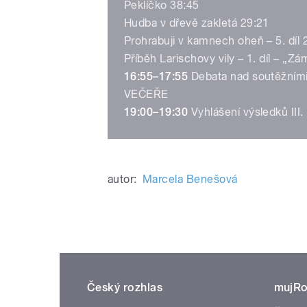
Peklíčko 38:45
Hudba v dřevě zakletá 29:21
Prohrabuji v kamnech oheň – 5. díl 
Příběh Larischovy vily – 1. díl – „
16:55–17:55
Debata nad soutěžními
VEČEŘE
19:00–19:30
Vyhlášení výsledků III
autor:
Marcela Benešová
Český rozhlas
mujRo