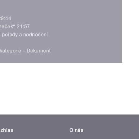
29:44
Zámeček“ 21:57
 pořady a hodnocení
. kategorie – Dokument
zhlas
O nás