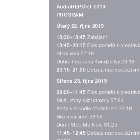
AudioREPORT 2019
PROGRAM
Úterý 22. října 2019
18:30–18:45
Zahájení
18:45–20:15
Blok pořadů s přestáv
Stíny věcí 57:19
Dobrá tma Jana Kondziolky 29:18
20:15–21:00
Debata nad soutěžními
Středa 23. října 2019
09:00–11:45
Blok pořadů s přestáv
Muž, který sází stromy 57:24
Parta v zrcadle čtvrtstoletí 30:19
Bílá nosí smrt 28:56
Don´t Stop Me Now 31:25
11:45–12:45
Debata nad soutěžními