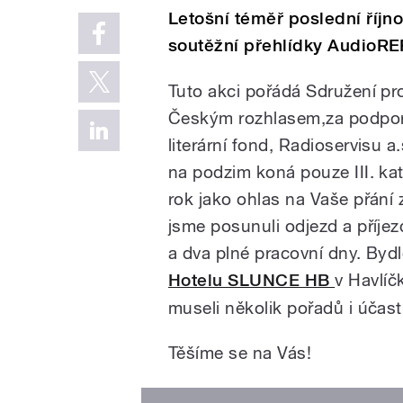
Letošní téměř poslední říjn
soutěžní přehlídky AudioR
Tuto akci pořádá Sdružení pro
Českým rozhlasem,za podpory
literární fond, Radioservisu 
na podzim koná pouze III. kate
rok jako ohlas na Vaše přání
jsme posunuli odjezd a příje
a dva plné pracovní dny. Byd
Hotelu SLUNCE HB
v Havlíč
museli několik pořadů i účast
Těšíme se na Vás!