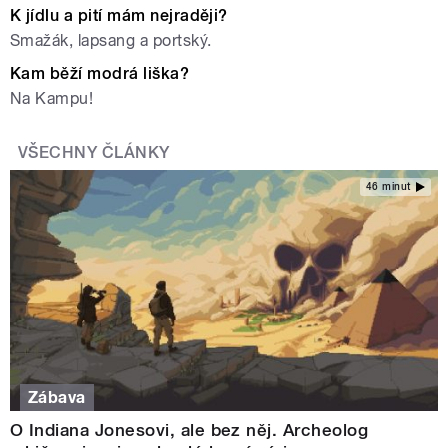
K jídlu a pití mám nejraději?
Smažák, lapsang a portský.
Kam běží modrá liška?
Na Kampu!
VŠECHNY ČLÁNKY
46 minut
Zábava
O Indiana Jonesovi, ale bez něj. Archeolog