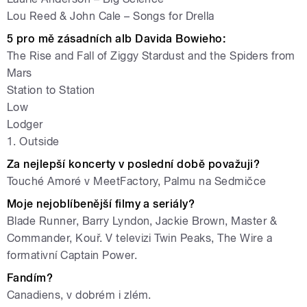
Lou Reed & John Cale – Songs for Drella
5 pro mě z
á
sadn
í
ch alb Davida Bowieho:
The Rise and Fall of Ziggy Stardust and the Spiders from
Mars
Station to Station
Low
Lodger
1. Outside
Za nejlepší koncerty v poslední době považuji?
Touché Amoré v MeetFactory, Palmu na Sedmičce
Moje nejoblíbenější filmy a seri
á
ly?
Blade Runner, Barry Lyndon, Jackie Brown, Master &
Commander, Kouř. V televizi Twin Peaks, The Wire a
formativní Captain Power.
Fandím?
Canadiens, v dobrém i zlém.