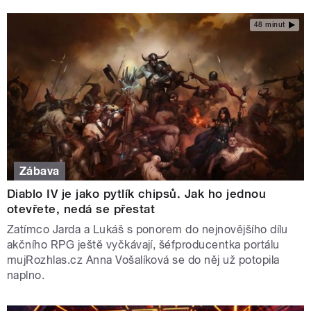
48 minut
Zábava
Diablo IV je jako pytlík chipsů. Jak ho jednou
otevřete, nedá se přestat
Zatímco Jarda a Lukáš s ponorem do nejnovějšího dílu
akčního RPG ještě vyčkávají, šéfproducentka portálu
mujRozhlas.cz Anna Vošalíková se do něj už potopila
naplno.