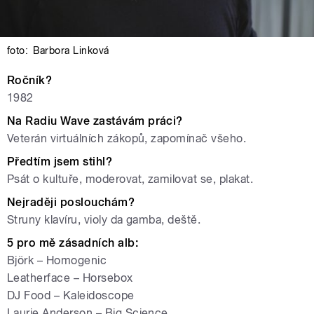
foto:
Barbora Linková
Ročník?
1982
Na Radiu Wave zastávám práci?
Veterán virtuálních zákopů, zapomínač všeho.
Předtím jsem stihl?
Psát o kultuře, moderovat, zamilovat se, plakat.
Nejraději poslouchám?
Struny klavíru, violy da gamba, deště.
5 pro mě zásadních alb:
Björk – Homogenic
Leatherface – Horsebox
DJ Food – Kaleidoscope
Laurie Anderson – Big Science