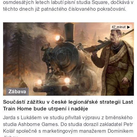
osmdesátých letech labutí písní studia Square, dočkává v
těchto dnech již patnáctého číslovaného pokračování.
47 minut
Zábava
Součástí zážitku v české legionářské strategii Last
Train Home bude utrpení i naděje
Jarda s Lukášem ve studiu přivítali výpravu z brněnského
studia Ashborne Games. Do studia dorazil zakladatel Petr
Kolář společně s marketingovým manažerem Dominikem