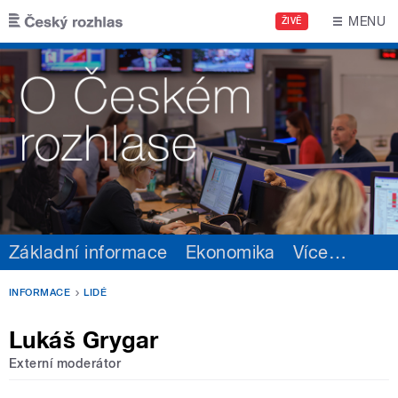
Přejít k hlavnímu obsahu
MENU
ŽIVĚ
Základní informace
Ekonomika
Více
…
INFORMACE
LIDÉ
Lukáš Grygar
Externí moderátor