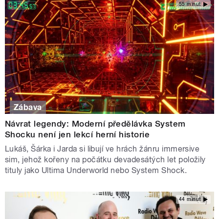
55 minut
Zábava
Návrat legendy: Moderní předělávka System
Shocku není jen lekcí herní historie
Lukáš, Šárka i Jarda si libují ve hrách žánru immersive
sim, jehož kořeny na počátku devadesátých let položily
tituly jako Ultima Underworld nebo System Shock.
44 minut