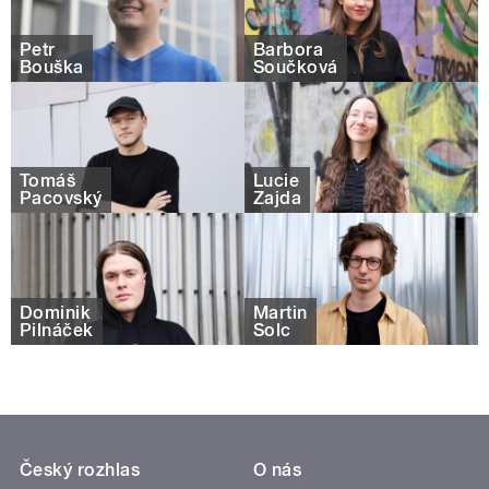
Petr
Barbora
Bouška
Součková
Tomáš
Lucie
Pacovský
Zajda
Dominik
Martin
Pilnáček
Šolc
Český rozhlas
O nás