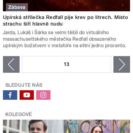
Zábava
Upírská střílečka Redfall pije krev po litrech. Místo
strachu šíří hlavně nudu
Jarda, Lukáš i Šárka se velmi těšili do virtuálního
massachusettského městečka Redfall obsazeného
upírským božstvem v metafoře na elitní jedno procento.
STRÁNKY
13
n
zí
SLEDUJTE NÁS
KOLEGOVÉ