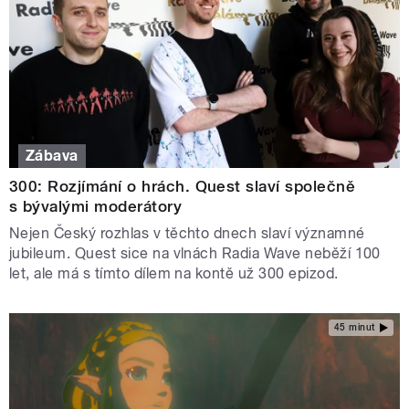
Zábava
300: Rozjímání o hrách. Quest slaví společně
s bývalými moderátory
Nejen Český rozhlas v těchto dnech slaví významné
jubileum. Quest sice na vlnách Radia Wave neběží 100
let, ale má s tímto dílem na kontě už 300 epizod.
45 minut