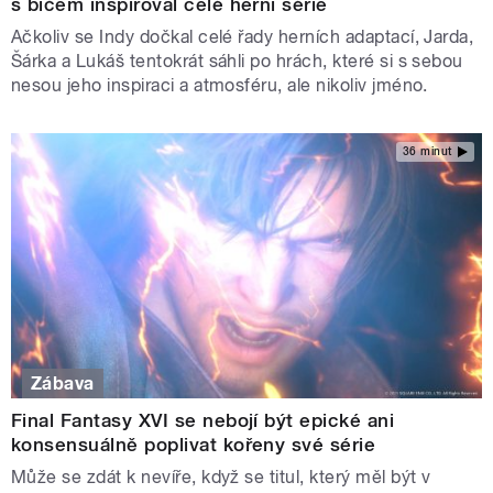
s bičem inspiroval celé herní série
Ačkoliv se Indy dočkal celé řady herních adaptací, Jarda,
Šárka a Lukáš tentokrát sáhli po hrách, které si s sebou
nesou jeho inspiraci a atmosféru, ale nikoliv jméno.
36 minut
Zábava
Final Fantasy XVI se nebojí být epické ani
konsensuálně poplivat kořeny své série
Může se zdát k nevíře, když se titul, který měl být v