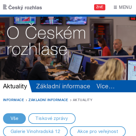
Přejít k hlavnímu obsahu
MENU
ŽIVĚ
Aktuality
Základní informace
Více
…
INFORMACE
ZÁKLADNÍ INFORMACE
AKTUALITY
Vše
Tiskové zprávy
Galerie Vinohradská 12
Akce pro veřejnost