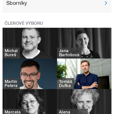
Sborníky
ČLENOVÉ VÝBORU
Michal
Jana
Bureš
Bartošová
Martin
Tomáš
Petera
Dufka
Marcela
Alena