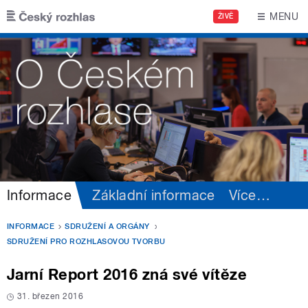
Přejít k hlavnímu obsahu
MENU
ŽIVĚ
Informace
Základní informace
Více
…
INFORMACE
SDRUŽENÍ A ORGÁNY
SDRUŽENÍ PRO ROZHLASOVOU TVORBU
Jarní Report 2016 zná své vítěze
31. březen 2016