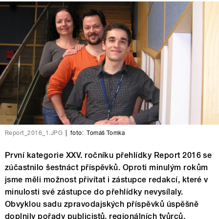
Report_2016_1.JPG
|
foto:
Tomáš Tomka
První kategorie XXV. ročníku přehlídky Report 2016 se
zúčastnilo šestnáct příspěvků. Oproti minulým rokům
jsme měli možnost přivítat i zástupce redakcí, které v
minulosti své zástupce do přehlídky nevysílaly.
Obvyklou sadu zpravodajských příspěvků úspěšně
doplnily pořady publicistů, regionálních tvůrců,