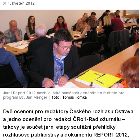
4. květen 2012
Jarní Report 2012 navštívil také náměstek generálního ředitele pro
program Bc. Jan Menger
|
foto:
Tomáš Tomka
Dvě ocenění pro redaktory Českého rozhlasu Ostrava
a jedno ocenění pro redakci ČRo1-Radiožurnálu –
takový je součet jarní etapy soutěžní přehlídky
rozhlasové publicistiky a dokumentu REPORT 2012,