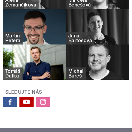
Alena
Marcela
Zemančíková
Benešová
Martin
Jana
Petera
Bartošová
Tomáš
Michal
Dufka
Bureš
SLEDUJTE NÁS