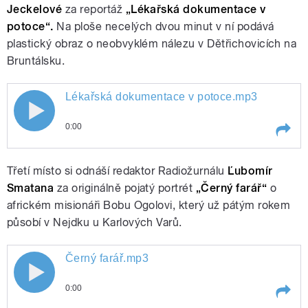
Jeckelové
za reportáž
„Lékařská dokumentace v
potoce“.
Na ploše necelých dvou minut v ní podává
plastický obraz o neobvyklém nálezu v Dětřichovicích na
Bruntálsku.
Lékařská dokumentace v potoce.mp3
pause
0:00
Play /
Lékařská dokumentace v potoce.mp3
Třetí místo si odnáší redaktor Radiožurnálu
Ľubomír
Smatana
za originálně pojatý portrét
„Černý farář“
o
africkém misionáři Bobu Ogolovi, který už pátým rokem
působí v Nejdku u Karlových Varů.
Černý farář.mp3
0:00
pause