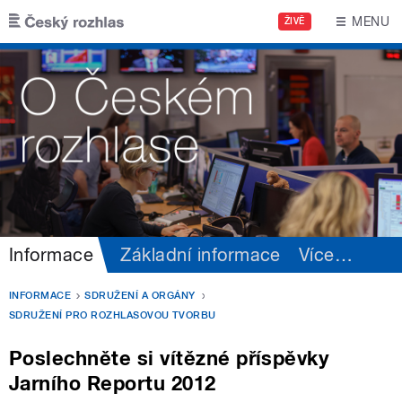
Přejít k hlavnímu obsahu
MENU
ŽIVĚ
Informace
Základní informace
Více
…
INFORMACE
SDRUŽENÍ A ORGÁNY
SDRUŽENÍ PRO ROZHLASOVOU TVORBU
Poslechněte si vítězné příspěvky
Jarního Reportu 2012