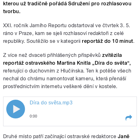
kterou už tradičně pořádá Sdružení pro rozhlasovou
tvorbu.
XXI. ročník Jarního Reportu odstartoval ve čtvrtek 3. 5.
ráno v Praze, kam se sjeli rozhlasoví redaktoři z celé
republiky. Soutěžilo se v kategorii
reportáž do 10 minut
.
Z více než dvaceti přihlášených příspěvků
zvítězila
reportáž ostravského
Martina Knitla „Díra do světa“,
referující o duchovním z Hlučínska. Ten k potěše všech
nechal do chrámu namontovat kameru, která přenáší
prostřednictvím internetu veškeré dění v kostele.
Díra do světa.mp3
0:00
Play /
Díra do světa.mp3
Druhé místo patří začínající ostravské redaktorce
Janě