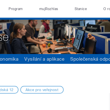
Program
mujRozhlas
Stanice
O r
onomika
Vysílání a aplikace
Společenská odp
adská 12
Akce pro veřejnost