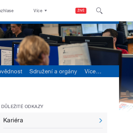
ozhlase
Více
ŽIVĚ
ovědnost
Sdružení a orgány
Více
…
DŮLEŽITÉ ODKAZY
Kariéra