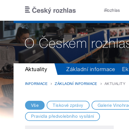
Přejít k hlavnímu obsahu
iRozhlas
Aktuality
Základní informace
Ek
INFORMACE
ZÁKLADNÍ INFORMACE
AKTUALITY
Vše
Tiskové zprávy
Galerie Vinohr
Pravidla předvolebního vysílání