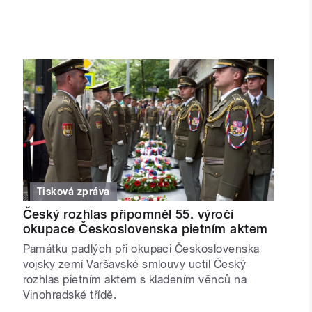
Tisková zpráva
Český rozhlas připomněl 55. výročí
okupace Československa pietním aktem
Památku padlých při okupaci Československa
vojsky zemí Varšavské smlouvy uctil Český
rozhlas pietním aktem s kladením věnců na
Vinohradské třídě.